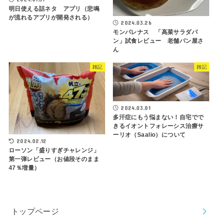
明日使える話ネタ アプリ（悲鳴
が流れるアプリが開発される）
2024.03.26
モンパレナス 「高菜サラダパ
ン」試食レビュー 老舗パン屋さ
ん
雑記
雑記
2024.03.01
多汗症にもう悩まない！自宅でで
きるイオントフォレーシス治療サ
ーリオ（Saalio）について
2024.02.12
ローソン「盛りすぎチャレンジ」
第一弾レビュー（お値段そのまま
47％増量）
トップページ