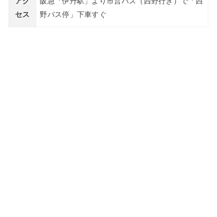
アク
阪急「伊丹駅」より市営バス（西野行き）で「西
セス
野バス停」下車すぐ