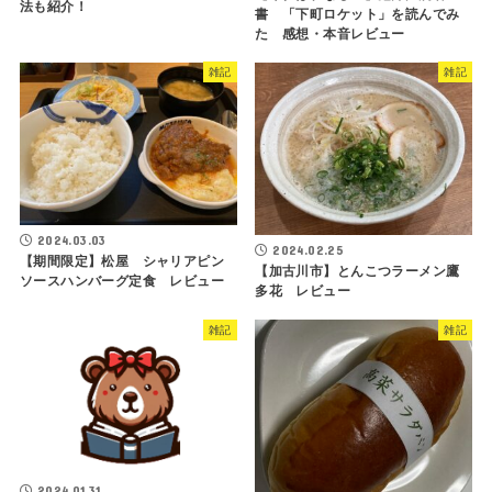
法も紹介！
書 「下町ロケット」を読んでみ
た 感想・本音レビュー
雑記
雑記
2024.03.03
2024.02.25
【期間限定】松屋 シャリアピン
【加古川市】とんこつラーメン鷹
ソースハンバーグ定食 レビュー
多花 レビュー
雑記
雑記
2024.01.31