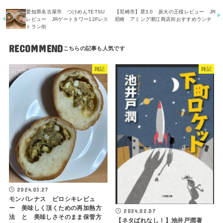
愛知県名古屋市 つけめんTETSU
【尼崎市】星3.0 炭火の王様レビュー JR
レビュー JRゲートタワー12Fレス
尼崎 アミング潮江商店街おすすめランチ
トラン街
RECOMMEND
雑記
雑記
2024.03.27
モンパレナス ピロシキレビュ
ー 美味しく頂くための再加熱方
2024.02.07
法 と 美味しさそのまま保管方
【ネタばれなし！】池井戸潤著